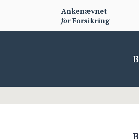
Ankenævnet
for
Forsikring
B
B