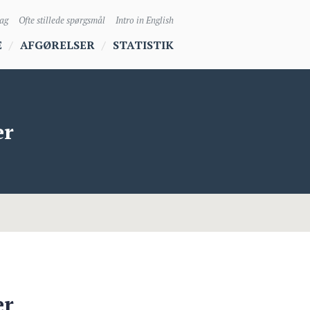
sag
Ofte stillede spørgsmål
Intro in English
E
AFGØRELSER
STATISTIK
er
er