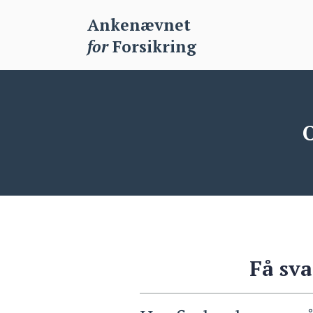
Ankenævnet
for
Forsikring
O
Få sva