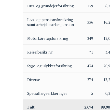
Hus- og grundejerforsikring
139
6,
Livs- og pensionsforsikring
336
16,
samt arbejdsmarkespension
Motorkøretøjsforsikring
249
12,
Rejseforsikring
71
3,
Syge- og ulykkesforsikring
434
20,
Diverse
274
13,
Speciallægeerklæringer
5
0,
I alt
2.074
99,9